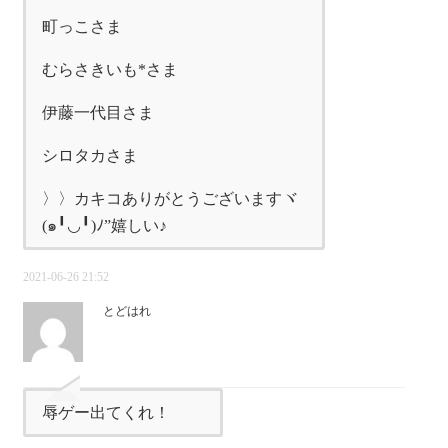
町っこさま
むらさきいも*さま
伊藤一代目さま
シロタカさま
〉〉カキコありがとうございますヾ
(๑╹◡╹)ﾉ”嬉しい♪
2021-06-26 21:52
とどはれ
辱ゲー出てくれ！