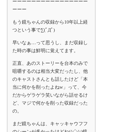
ーーーーーーーーーーーーーーーー
ーーー
もう鏡ちゃんの収録から10年以上経
つという事で∑(ﾟДﾟ)
早いなぁ…って思うし、まだ収録し
た時の事は鮮明に覚えてます。
正直、あのストーリーを台本のみで
咀嚼するのは相当大変だったし、他
のキャストさんとも話したけど「本
当に何かを削ったよねw」って、今
だからゲラゲラ笑いながら話せるけ
ど、マジで何かを削った収録だった
の。
まだ鏡ちゃんは、キャッキャウフフ
のシーンが多かったけどね(^◇^;)鏡