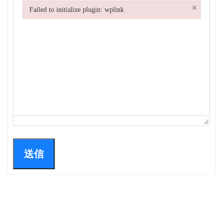
×
Failed to initialize plugin: wplink
Failed to initialize plugin: wplink
送信