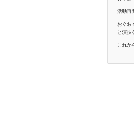
活動再
おぐおぐ
と演技
これか