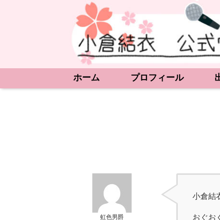
ホーム
プロフィール
小倉結
おぐお
虹色男爵