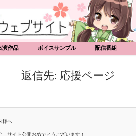
出演作品
ボイスサンプル
配信番組
返信先: 応援ページ
衣様へ
ぐ、サイト公開おめでとうございます！