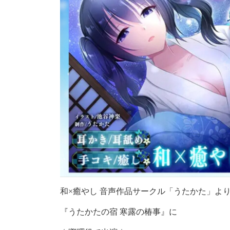
和×癒やし 音声作品サークル「うたかた」よ
『うたかたの宿 寒露の椿事』に