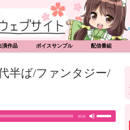
出演作品
ボイスサンプル
配信番組
代半ば/ファンタジー/
ボ
00:00
リ
ュ