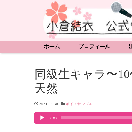
ホーム
プロフィール
同級生キャラ〜10
天然
2021-03-30
ボイスサンプル
音
00:00
声
プ