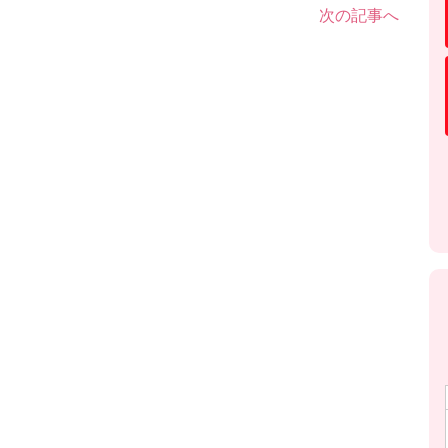
ー
次の記事へ
ム
調
節
に
は
上
下
矢
印
キ
ー
を
使
っ
て
く
だ
さ