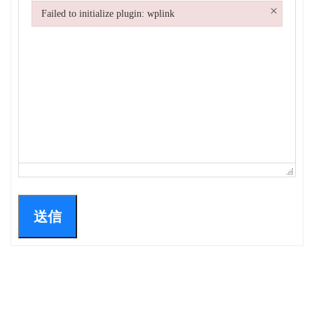
×
Failed to initialize plugin: wplink
Failed to initialize plugin: wplink
送信