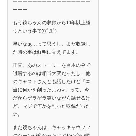
ーーーーーーーーーーーーーーーー
ーーー
もう鏡ちゃんの収録から10年以上経
つという事で∑(ﾟДﾟ)
早いなぁ…って思うし、まだ収録し
た時の事は鮮明に覚えてます。
正直、あのストーリーを台本のみで
咀嚼するのは相当大変だったし、他
のキャストさんとも話したけど「本
当に何かを削ったよねw」って、今
だからゲラゲラ笑いながら話せるけ
ど、マジで何かを削った収録だった
の。
まだ鏡ちゃんは、キャッキャウフフ
のシーンが多かったけどね(^◇^;)鏡