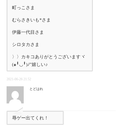
町っこさま
むらさきいも*さま
伊藤一代目さま
シロタカさま
〉〉カキコありがとうございますヾ
(๑╹◡╹)ﾉ”嬉しい♪
2021-06-26 21:52
とどはれ
辱ゲー出てくれ！